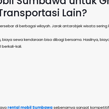
il Sumbawa untuk Gru
ransportasi Lain?
rsebar di berbagai wilayah. Jarak antarobjek wisata serin
g, biaya sewa kendaraan bisa dibagi bersama. Hasilnya, biay
erkali-kali.
iaya
rental mobil Sumbawa
sebenarnya sangat kompetitif